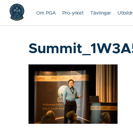
Om PGA
Pro-yrket
Tävlingar
Utbild
Summit_1W3A