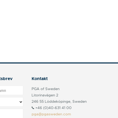
tsbrev
Kontakt
PGA of Sweden
Litorinavägen 2
246 55 Löddeköpinge, Sweden
+46 (0)40-631 41 00
pga@pgasweden.com