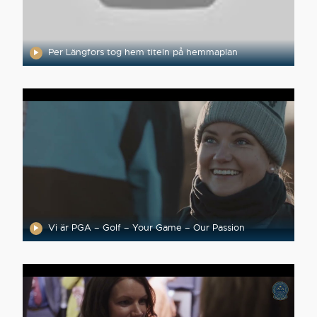
Per Längfors tog hem titeln på hemmaplan
Vi är PGA – Golf – Your Game – Our Passion