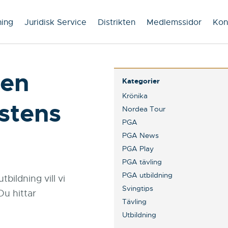
ning
Juridisk Service
Distrikten
Medlemssidor
Kon
gen
Kategorier
Krönika
östens
Nordea Tour
PGA
PGA News
PGA Play
PGA tävling
PGA utbildning
bildning vill vi
Svingtips
Du hittar
Tävling
Utbildning