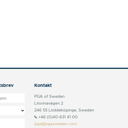
tsbrev
Kontakt
PGA of Sweden
Litorinavägen 2
246 55 Löddeköpinge, Sweden
+46 (0)40-631 41 00
pga@pgasweden.com