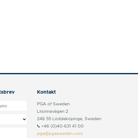
tsbrev
Kontakt
PGA of Sweden
Litorinavägen 2
246 55 Löddeköpinge, Sweden
+46 (0)40-631 41 00
pga@pgasweden.com