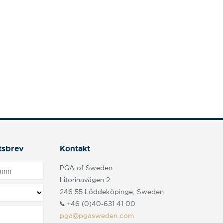
tsbrev
Kontakt
PGA of Sweden
Litorinavägen 2
246 55 Löddeköpinge, Sweden
+46 (0)40-631 41 00
pga@pgasweden.com