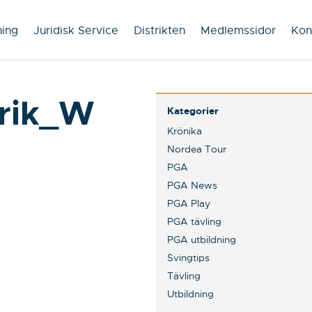
ning
Juridisk Service
Distrikten
Medlemssidor
Kon
rik_W
Kategorier
Krönika
Nordea Tour
PGA
PGA News
PGA Play
PGA tävling
PGA utbildning
Svingtips
Tävling
Utbildning