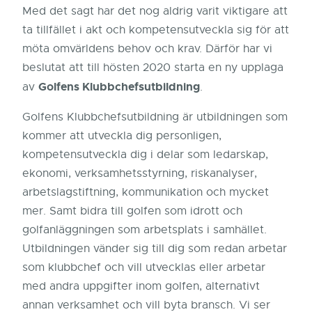
Med det sagt har det nog aldrig varit viktigare att
ta tillfället i akt och kompetensutveckla sig för att
möta omvärldens behov och krav. Därför har vi
beslutat
att t
ill hösten 2020 starta en ny upplaga
G
olfens Klubbchefsutbildning
av
.
Golfens Klubbchefsutbildning är utbildningen som
kommer att utveckla dig personligen,
kompetensutveckla dig
i
delar som ledarskap,
ekonomi, verksamhetsstyrning, riskanalyser,
arbetslagstiftning, kommunikation och mycket
mer
. S
amt bidra till golfen som idrott och
golfanläggningen som arbetsplats i samhället.
Utbildningen vänder sig till dig som redan arbetar
som klubbchef och vill utvecklas eller arbetar
med andra uppgifter inom golfen, alternativt
annan verksamhet och vill byta bransch. Vi ser