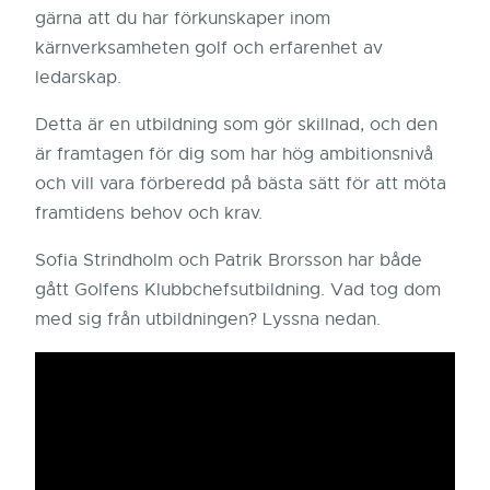
gärna att du har förkunskaper inom
kärnverksamheten golf och erfarenhet av
ledarskap.
Detta är en utbildning som gör skillnad,
och
den
är framtagen för dig som har hög ambitionsnivå
och vill vara förberedd på bästa sätt för att möta
framtidens behov och krav.
Sofia Strindholm och Patrik Brorsson har både
gått Golfens Klubbchefsutbildning. Vad tog dom
med sig från utbildningen? Lyssna nedan.