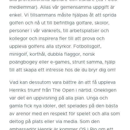
medlemmar). Allas vår gemensamma uppgift är
enkel. Vi tillsammans måste hjälpas åt att sprida
golfen och nå ut till befintliga golfare, skolor,
personer i vår vänkrets, till arbetsplatser och
kollegor och inspirera fler till att prova och
uppleva golfens alla styrkor. Fotbollsgolf,
minigolf, korthål, dubbla flaggor, norsk
poängbogey eller e-games, strunt samma, hjälp
till att skapa ett intresse hos de du bryr dig om!
Vad kan dessutom vara bättre än att få uppleva
Henriks triumf från The Open i närtid. Onekligen
var det en uppvisning på alla plan. Unga och
gamla fick nya idoler, det spelades på den bästa
av arenor med en respekt för spelet och alla som
deltog på plats eller via media. Som den
ambassadör Henrik är kommer OS i Rio om ett