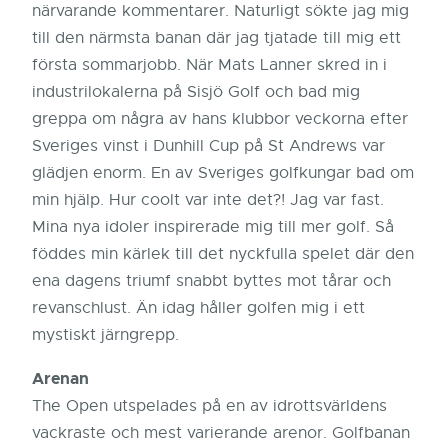
närvarande kommentarer. Naturligt sökte jag mig
till den närmsta banan där jag tjatade till mig ett
första sommarjobb. När Mats Lanner skred in i
industrilokalerna på Sisjö Golf och bad mig
greppa om några av hans klubbor veckorna efter
Sveriges vinst i Dunhill Cup på St Andrews var
glädjen enorm. En av Sveriges golfkungar bad om
min hjälp. Hur coolt var inte det?! Jag var fast.
Mina nya idoler inspirerade mig till mer golf. Så
föddes min kärlek till det nyckfulla spelet där den
ena dagens triumf snabbt byttes mot tårar och
revanschlust. Än idag håller golfen mig i ett
mystiskt järngrepp.
Arenan
The Open utspelades på en av idrottsvärldens
vackraste och mest varierande arenor. Golfbanan