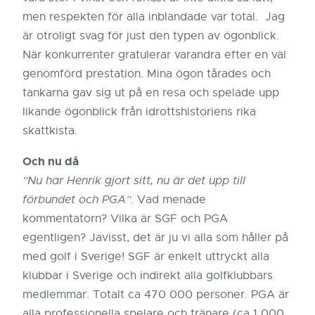
men respekten för alla inblandade var total. Jag
är otroligt svag för just den typen av ögonblick.
När konkurrenter gratulerar varandra efter en väl
genomförd prestation. Mina ögon tårades och
tankarna gav sig ut på en resa och spelade upp
likande ögonblick från idrottshistoriens rika
skattkista.
Och nu då
”Nu har Henrik gjort sitt, nu är det upp till
förbundet och PGA”.
Vad menade
kommentatorn? Vilka är SGF och PGA
egentligen? Javisst, det är ju vi alla som håller på
med golf i Sverige! SGF är enkelt uttryckt alla
klubbar i Sverige och indirekt alla golfklubbars
medlemmar. Totalt ca 470 000 personer. PGA är
alla professionella spelare och tränare (ca 1 000