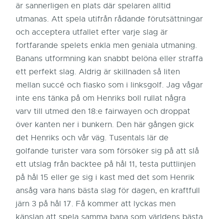
är sannerligen en plats där spelaren alltid
utmanas. Att spela utifrån rådande förutsättningar
och acceptera utfallet efter varje slag är
fortfarande spelets enkla men geniala utmaning.
Banans utformning kan snabbt belöna eller straffa
ett perfekt slag. Aldrig är skillnaden så liten
mellan succé och fiasko som i linksgolf. Jag vågar
inte ens tänka på om Henriks boll rullat några
varv till utmed den 18:e fairwayen och droppat
över kanten ner i bunkern. Den här gången gick
det Henriks och vår väg. Tusentals lär de
golfande turister vara som försöker sig på att slå
ett utslag från backtee på hål 11, testa puttlinjen
på hål 15 eller ge sig i kast med det som Henrik
ansåg vara hans bästa slag för dagen, en kraftfull
järn 3 på hål 17. Få kommer att lyckas men
känslan att spela samma bana som världens bästa