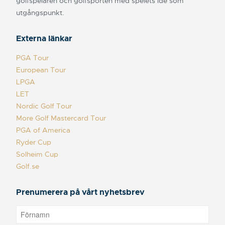
golfspelaren och golfsporten med spelets idé som
utgångspunkt.
Externa länkar
PGA Tour
European Tour
LPGA
LET
Nordic Golf Tour
More Golf Mastercard Tour
PGA of America
Ryder Cup
Solheim Cup
Golf.se
Prenumerera på vårt nyhetsbrev