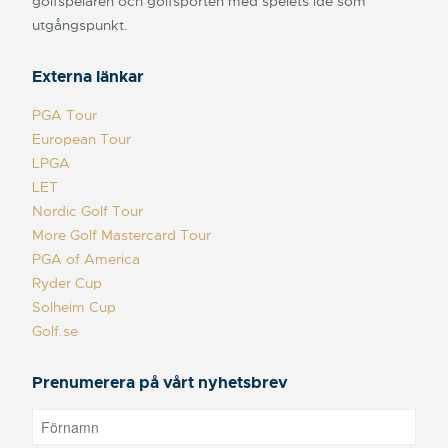
golfspelaren och golfsporten med spelets idé som
utgångspunkt.
Externa länkar
PGA Tour
European Tour
LPGA
LET
Nordic Golf Tour
More Golf Mastercard Tour
PGA of America
Ryder Cup
Solheim Cup
Golf.se
Prenumerera på vårt nyhetsbrev