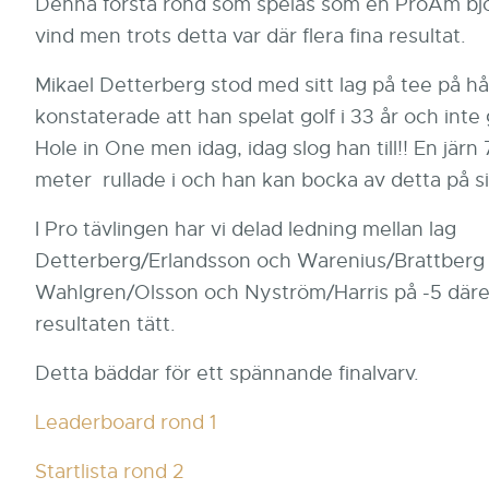
Denna första rond som spelas som en ProAm bjö
vind men trots detta var där flera fina resultat.
Mikael Detterberg stod med sitt lag på tee på hå
konstaterade att han spelat golf i 33 år och inte
Hole in One men idag, idag slog han till!! En järn 
meter rullade i och han kan bocka av detta på si
I Pro tävlingen har vi delad ledning mellan lag
Detterberg/Erlandsson och Warenius/Brattberg p
Wahlgren/Olsson och Nyström/Harris på -5 däre
resultaten tätt.
Detta bäddar för ett spännande finalvarv.
Leaderboard rond 1
Startlista rond 2