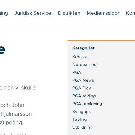
ning
Juridisk Service
Distrikten
Medlemssidor
Kon
e
Kategorier
Krönika
Nordea Tour
PGA
PGA News
 han vi skulle
PGA Play
PGA tävling
PGA utbildning
 och John
Svingtips
 Hjalmarsson
Tävling
89 poäng.
Utbildning