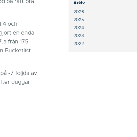
d på rätt bra
Arkiv
2026
2025
l 4 och
2024
 gjort en enda
2023
7:a från 175
2022
n Bucketlist.
å -7 följda av
fter duggar