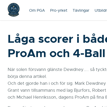
Om PGA
Pro-yrket
Tävlingar
Utbild
Låga scorer i båd
ProAm och 4-Ball
När solen försvann glänste Dewdney….. så tyckte
börja denna artikel.
Och det gjorde han i och för sig. Mark Dewdney
Grant vann tillsammans med lag Bjurfors, Robert
och Michael Henriksson, dagens ProAm på fina 