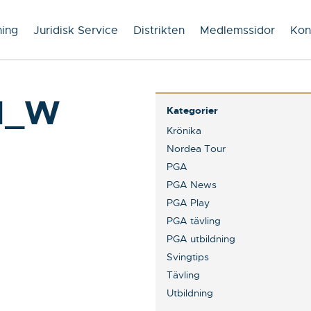
ning
Juridisk Service
Distrikten
Medlemssidor
Kon
1_W
Kategorier
Krönika
Nordea Tour
PGA
PGA News
PGA Play
PGA tävling
PGA utbildning
Svingtips
Tävling
Utbildning