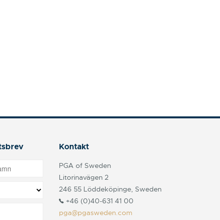
tsbrev
Kontakt
PGA of Sweden
Litorinavägen 2
246 55 Löddeköpinge, Sweden
+46 (0)40-631 41 00
pga@pgasweden.com