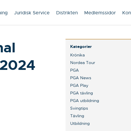
ning
Juridisk Service
Distrikten
Medlemssidor
Kon
nal
Kategorier
Krönika
 2024
Nordea Tour
PGA
PGA News
PGA Play
PGA tävling
PGA utbildning
Svingtips
Tävling
Utbildning