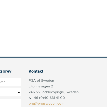
tsbrev
Kontakt
PGA of Sweden
Litorinavägen 2
246 55 Löddeköpinge, Sweden
+46 (0)40-631 41 00
pga@pgasweden.com