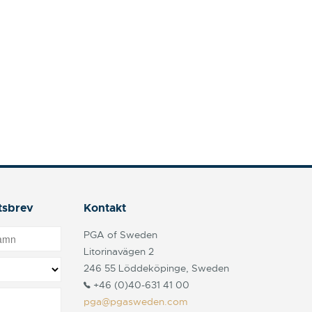
tsbrev
Kontakt
PGA of Sweden
Litorinavägen 2
246 55 Löddeköpinge, Sweden
+46 (0)40-631 41 00
pga@pgasweden.com