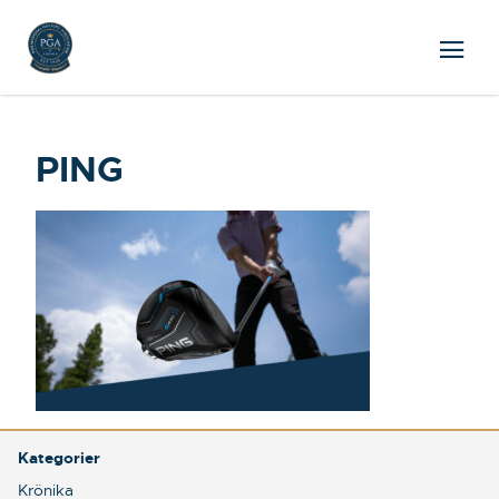
PING
Kategorier
Krönika