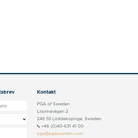
tsbrev
Kontakt
PGA of Sweden
Litorinavägen 2
246 55 Löddeköpinge, Sweden
+46 (0)40-631 41 00
pga@pgasweden.com