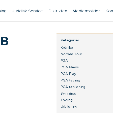
ning
Juridisk Service
Distrikten
Medlemssidor
Kon
AB
Kategorier
Krönika
Nordea Tour
PGA
PGA News
PGA Play
PGA tävling
PGA utbildning
Svingtips
Tävling
Utbildning