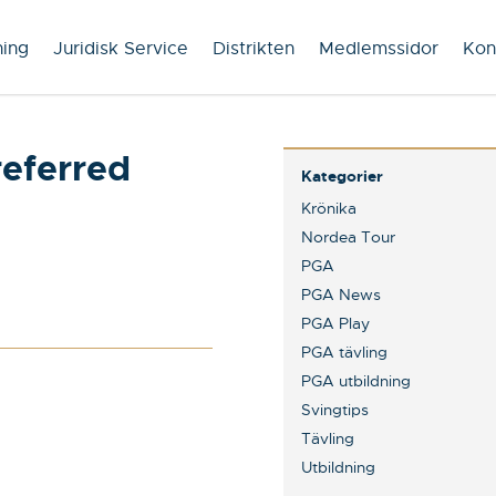
ning
Juridisk Service
Distrikten
Medlemssidor
Kon
referred
Kategorier
Krönika
Nordea Tour
PGA
PGA News
PGA Play
PGA tävling
PGA utbildning
Svingtips
Tävling
Utbildning