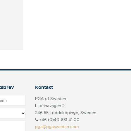
tsbrev
Kontakt
PGA of Sweden
Litorinavägen 2
246 55 Löddeköpinge, Sweden
+46 (0)40-631 41 00
pga@pgasweden.com