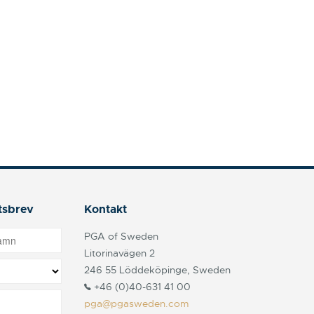
tsbrev
Kontakt
PGA of Sweden
Litorinavägen 2
246 55 Löddeköpinge, Sweden
+46 (0)40-631 41 00
pga@pgasweden.com