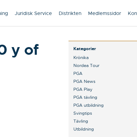
ning
Juridisk Service
Distrikten
Medlemssidor
Kon
 y of
Kategorier
Krönika
Nordea Tour
PGA
PGA News
PGA Play
PGA tävling
PGA utbildning
Svingtips
Tävling
Utbildning