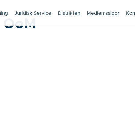
ning
Juridisk Service
Distrikten
Medlemssidor
Kon
t OoM