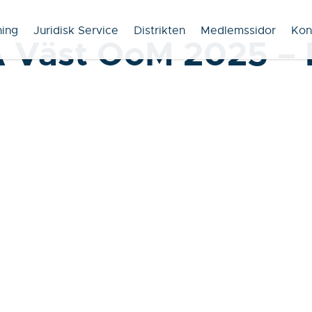
ning
Juridisk Service
Distrikten
Medlemssidor
Kon
 Väst OoM 2025 – I