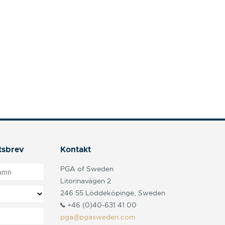
tsbrev
Kontakt
PGA of Sweden
Litorinavägen 2
246 55 Löddeköpinge, Sweden
+46 (0)40-631 41 00
pga@pgasweden.com