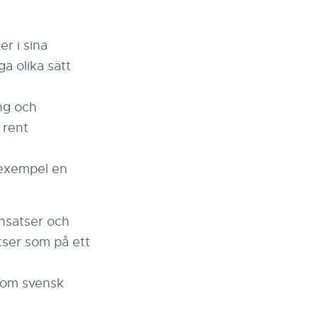
er i sina
a olika sätt
ing och
 rent
l exempel en
nsatser och
tser som på ett
 som svensk