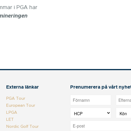
emmar i PGA har
mineringen
Externa länkar
Prenumerera på vårt nyhe
PGA Tour
European Tour
LPGA
LET
Nordic Golf Tour