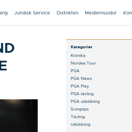
ning
Juridisk Service
Distrikten
Medlemssidor
Kon
ND
Kategorier
Krönika
E
Nordea Tour
PGA
PGA News
PGA Play
PGA tävling
PGA utbildning
Svingtips
Tävling
Utbildning