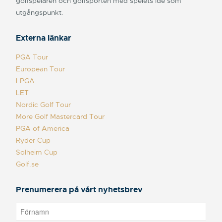
golfspelaren och golfsporten med spelets idé som
utgångspunkt.
Externa länkar
PGA Tour
European Tour
LPGA
LET
Nordic Golf Tour
More Golf Mastercard Tour
PGA of America
Ryder Cup
Solheim Cup
Golf.se
Prenumerera på vårt nyhetsbrev