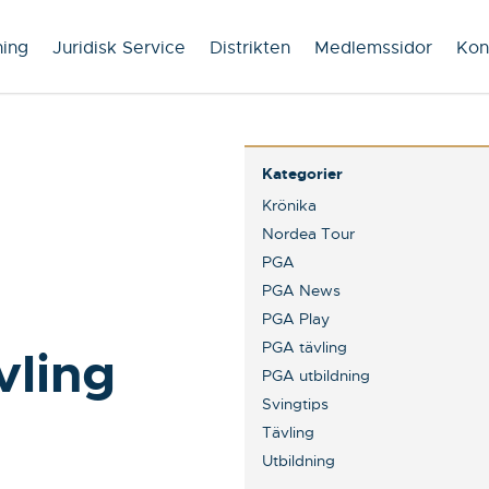
ning
Juridisk Service
Distrikten
Medlemssidor
Kon
Kategorier
Krönika
Nordea Tour
PGA
PGA News
PGA Play
PGA tävling
vling
PGA utbildning
Svingtips
Tävling
Utbildning