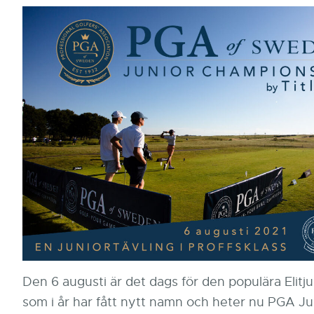
Den 6 augusti är det dags för den populära Elitj
som i år har fått nytt namn och heter nu PGA Ju