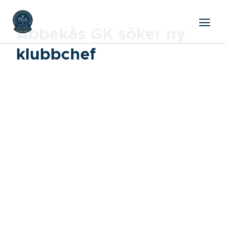
Abbekås GK söker ny
klubbchef