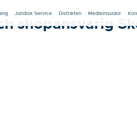
ning
Juridisk Service
Distrikten
Medlemssidor
Kon
ch shopansvarig Ske