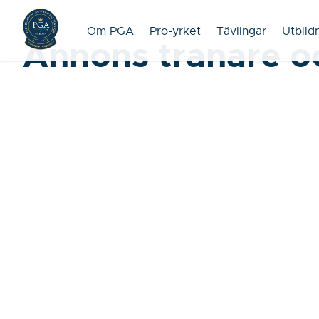
Om PGA
Pro-yrket
Tävlingar
Utbild
Annons tranare o