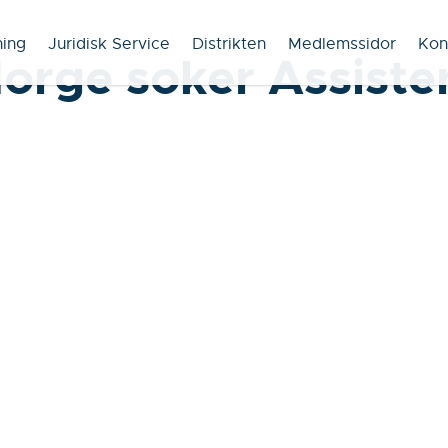
ning
Juridisk Service
Distrikten
Medlemssidor
Kon
Norge soker Assiste