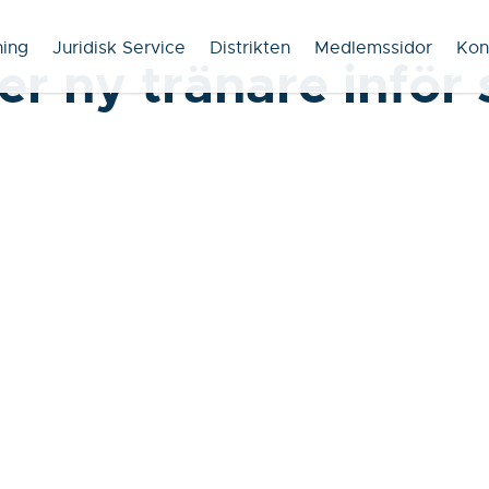
ning
Juridisk Service
Distrikten
Medlemssidor
Kon
er ny tränare infö