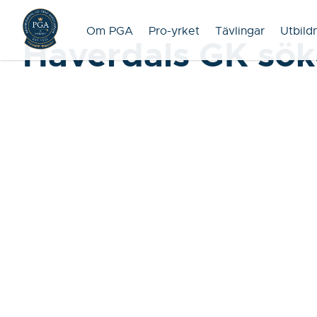
Om PGA
Pro-yrket
Tävlingar
Utbild
Haverdals GK sök