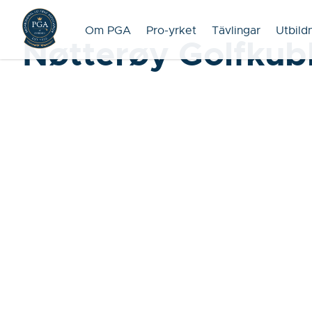
Om PGA
Pro-yrket
Tävlingar
Utbild
Nøtterøy Golfkub