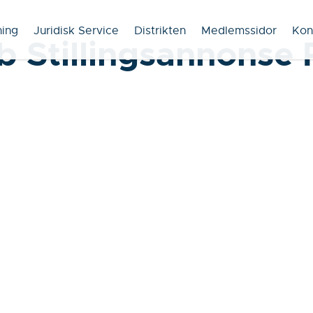
ning
Juridisk Service
Distrikten
Medlemssidor
Kon
b Stillingsannonse