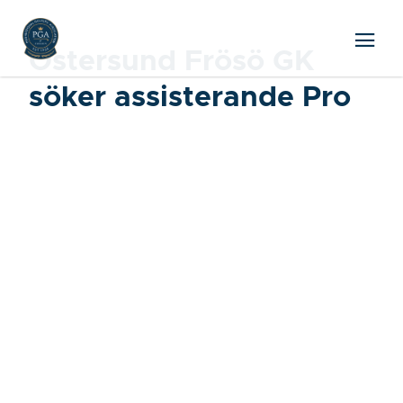
Östersund Frösö GK
söker assisterande Pro