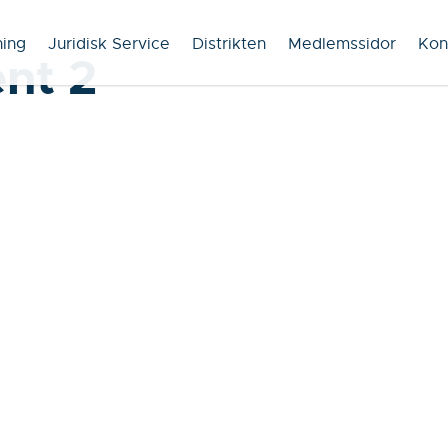
ning
Juridisk Service
Distrikten
Medlemssidor
Kon
nt 2