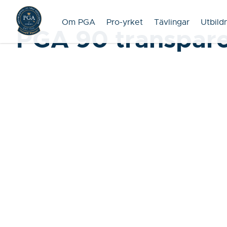
Om PGA
Pro-yrket
Tävlingar
Utbild
PGA 90 transpare