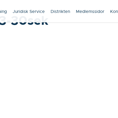
ning
Juridisk Service
Distrikten
Medlemssidor
Kon
3-30sek