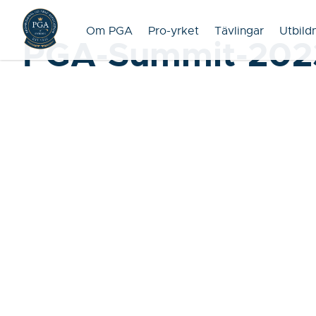
Om PGA
Pro-yrket
Tävlingar
Utbild
PGA-Summit-202