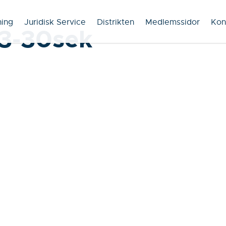
ning
Juridisk Service
Distrikten
Medlemssidor
Kon
3-30sek