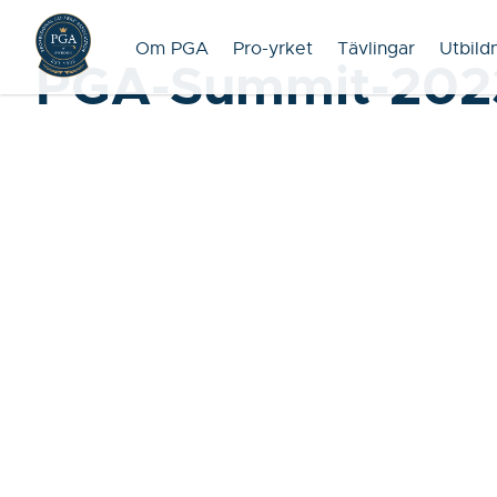
Om PGA
Pro-yrket
Tävlingar
Utbild
PGA-Summit-202