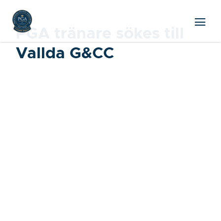
PGA tränare sökes till
Vallda G&CC