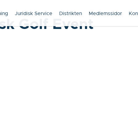
ning
Juridisk Service
Distrikten
Medlemssidor
Kon
sk Golf Event