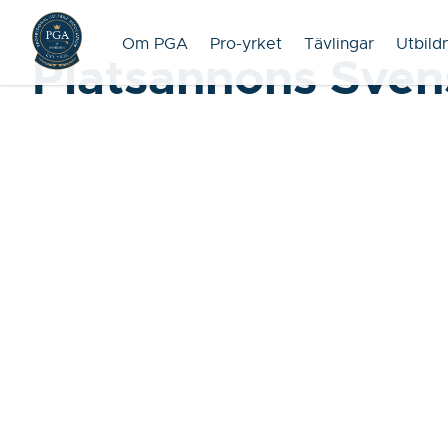
Om PGA
Pro-yrket
Tävlingar
Utbild
Platsannons Sven