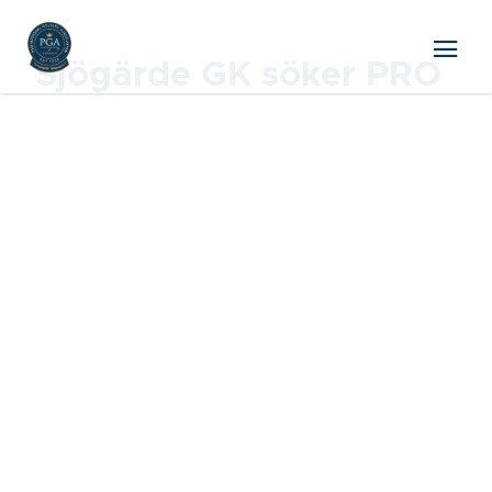
Sjögärde GK söker PRO