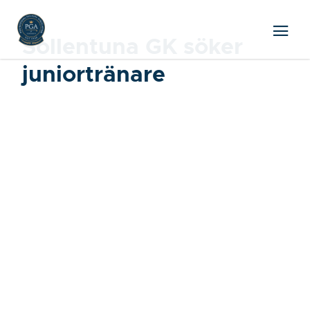
Sollentuna GK söker
juniortränare