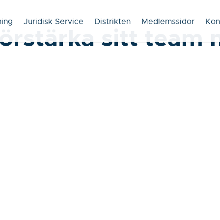
ning
Juridisk Service
Distrikten
Medlemssidor
Kon
förstärka sitt team 