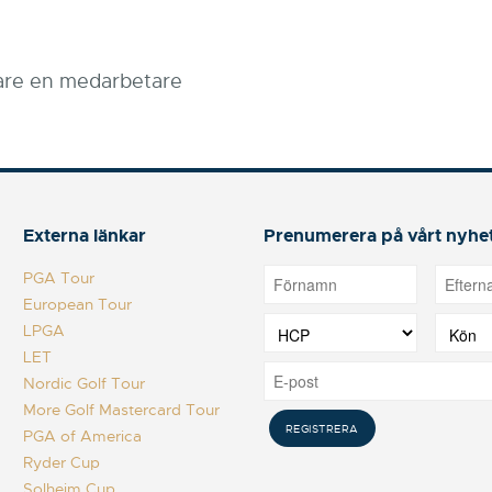
igare en medarbetare
Externa länkar
Prenumerera på vårt nyhe
PGA Tour
European Tour
LPGA
LET
Nordic Golf Tour
More Golf Mastercard Tour
PGA of America
Ryder Cup
Solheim Cup