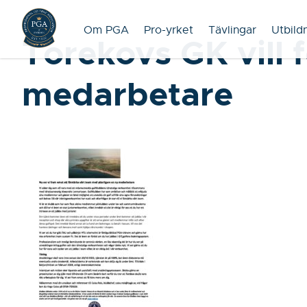
Om PGA
Pro-yrket
Tävlingar
Utbild
Torekovs GK vill 
medarbetare