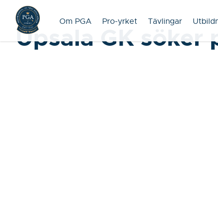
Om PGA
Pro-yrket
Tävlingar
Utbild
Upsala GK söker 