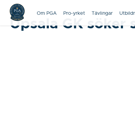
Om PGA
Pro-yrket
Tävlingar
Utbild
Upsala GK söker 