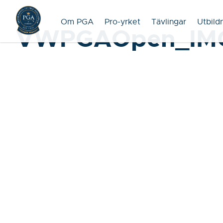
Om PGA
Pro-yrket
Tävlingar
Utbild
VWPGAOpen_IM