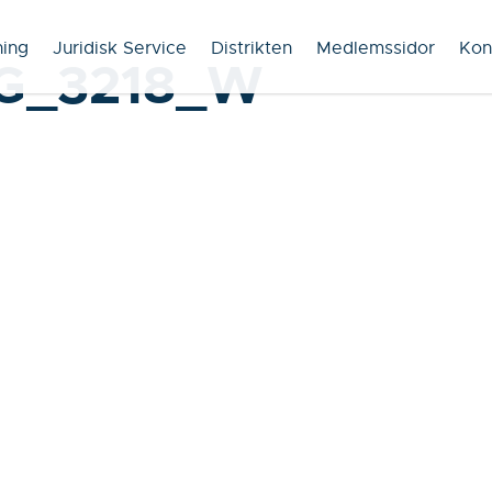
ning
Juridisk Service
Distrikten
Medlemssidor
Kon
G_3218_W