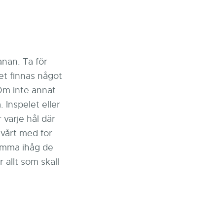
anan. Ta för
et finnas något
Om inte annat
 Inspelet eller
 varje hål där
svårt med för
omma ihåg de
allt som skall