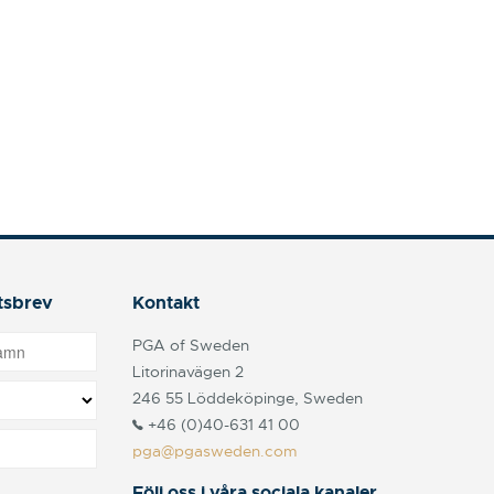
tsbrev
Kontakt
PGA of Sweden
Litorinavägen 2
246 55 Löddeköpinge, Sweden
+46 (0)40-631 41 00
pga@pgasweden.com
Följ oss i våra sociala kanaler