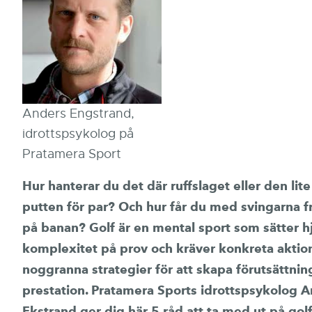
Anders Engstrand,
idrottspsykolog på
Pratamera Sport
Hur hanterar du det där ruffslaget eller den lite
putten för par? Och hur får du med svingarna f
på banan? Golf är en mental sport som sätter h
komplexitet på prov och kräver konkreta aktio
noggranna strategier för att skapa förutsättnin
prestation.
Pratamera
Sports idrottspsykolog A
Ekstrand ger dig här 5 råd att ta med ut på gol