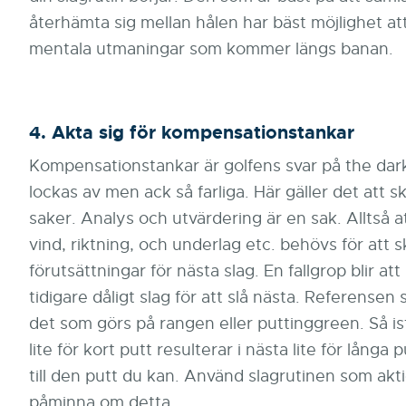
återhämta sig mellan hålen har bäst möjlighet at
mentala utmaningar som kommer längs banan.
4. Akta sig för kompensationstankar
Kompensationstankar är golfens svar på the dark 
lockas av men ack så farliga. Här gäller det att sk
saker. Analys och utvärdering är en sak. Alltså 
vind, riktning, och underlag etc. behövs för att 
förutsättningar för nästa slag. En fallgrop blir att
tidigare dåligt slag för att slå nästa. Referensen sk
det som görs på rangen eller puttinggreen. Så ist
lite för kort putt resulterar i nästa lite för långa p
till den putt du kan. Använd slagrutinen som akti
påminna om detta.