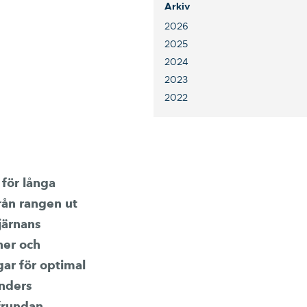
Arkiv
2026
2025
2024
2023
2022
 för långa
rån rangen ut
järnans
ner och
gar för optimal
nders
frundan.