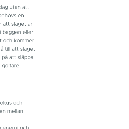
slag utan att
 behövs en
 att slaget är
 i baggen eller
art och kommer
 till att slaget
a på att släppa
 golfare.
 fokus och
gen mellan
l
a energi och