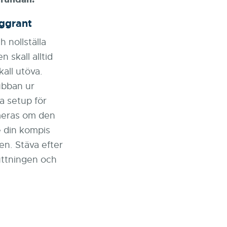
ggrant
h nollställa
 skall alltid
all utöva.
ubban ur
a setup för
meras om den
e din kompis
en. Stäva efter
puttningen och