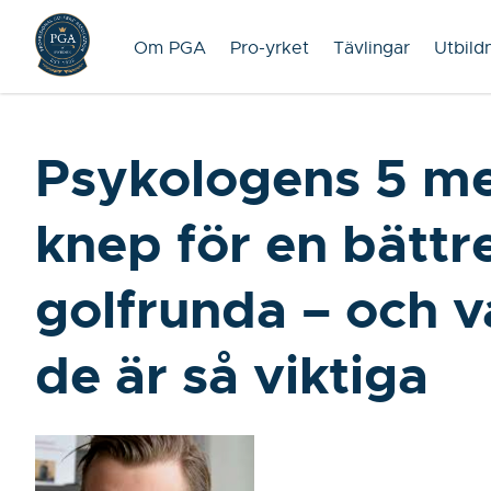
Om PGA
Pro-yrket
Tävlingar
Utbild
Psykologens 5 me
knep för en bättr
golfrunda – och v
de är så viktiga