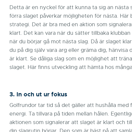
Detta är en nyckel för att kunna ta sig an nästa 
förra slaget påverkar möjligheten för nästa. Här
strategi. Det är bra med en aktion som signalerar
klart. Det kan vara när du sätter tillbaka klubban
när du börjar gå mot nästa slag. Då är slaget kl
du på dig själv vara arg eller gräma dig, hänvisa då
är klart. Se dåliga slag som en möjlighet att trän
slaget. Här finns utveckling att hämta hos många
3. In och ut ur fokus
Golfrundor tar tid så det gäller att hushålla med
energi. Ta tillvara på tiden mellan hålen. Egentli
aktionen som signalerar att slaget är klart och til
din slagrutin börjar. Den som är bäst på att saml