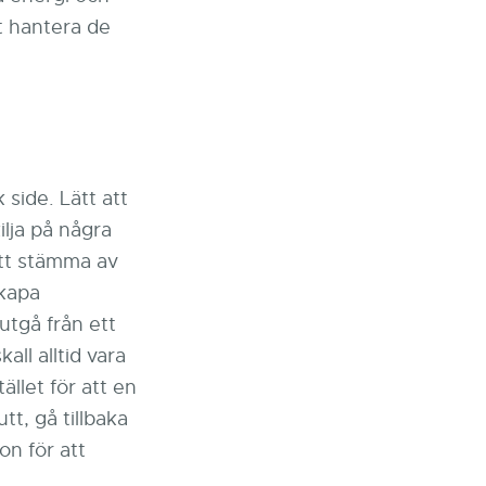
t hantera de
side. Lätt att
ilja på några
att stämma av
skapa
 utgå från ett
all alltid vara
ället för att en
utt, gå tillbaka
on för att