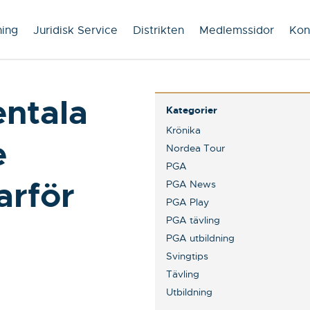
ning
Juridisk Service
Distrikten
Medlemssidor
Kon
ntala
Kategorier
Krönika
e
Nordea Tour
PGA
arför
PGA News
PGA Play
PGA tävling
PGA utbildning
Svingtips
Tävling
Utbildning