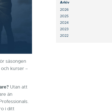
Arkiv
2026
2025
2024
2023
2022
för säsongen
 och kurser –
are?
Utan att
lare än
rofessionals.
 i ditt