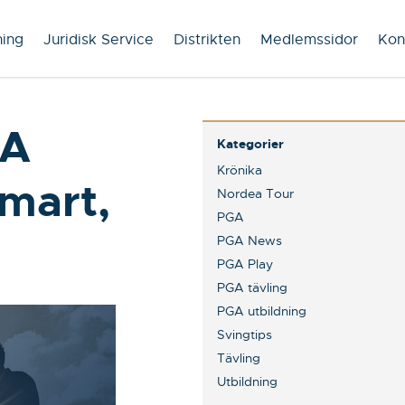
ning
Juridisk Service
Distrikten
Medlemssidor
Kon
GA
Kategorier
Krönika
mart,
Nordea Tour
PGA
PGA News
PGA Play
PGA tävling
PGA utbildning
Svingtips
Tävling
Utbildning