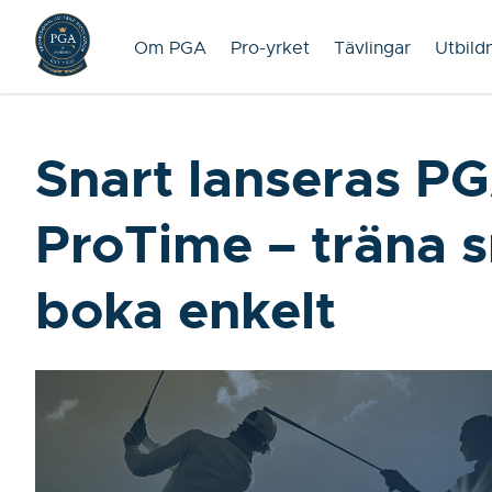
Om PGA
Pro-yrket
Tävlingar
Utbild
Snart lanseras P
ProTime – träna s
boka enkelt