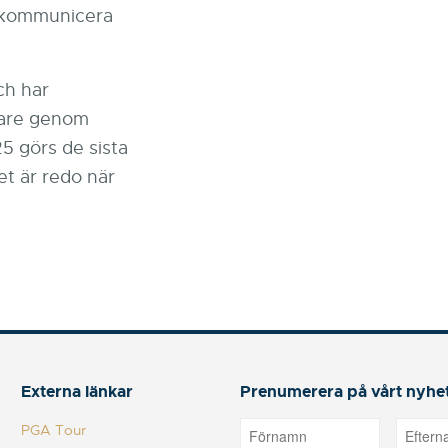
h kommunicera
ch har
nare genom
5 görs de sista
et är redo när
Externa länkar
Prenumerera på vårt nyhe
PGA Tour