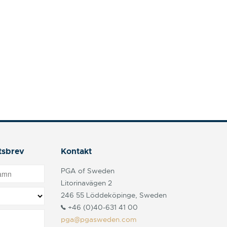
tsbrev
Kontakt
PGA of Sweden
Litorinavägen 2
246 55 Löddeköpinge, Sweden
+46 (0)40-631 41 00
pga@pgasweden.com