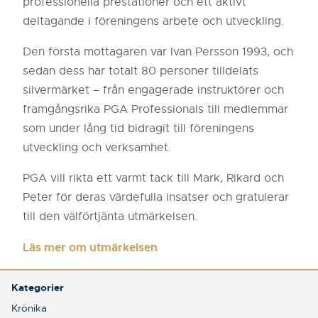
professionella
prestationer
och
ett
aktivt
deltagande
i
föreningens
arbete
och
utveckling.
Den
första
mottagaren
var
Ivan
Persson
1993,
och
sedan
dess
har
totalt
80
personer
tilldelats
silvermärket –
från
engagerade
instruktörer
och
framgångsrika
PGA
Professionals
till
medlemmar
som
under
lång
tid
bidragit
till
föreningens
utveckling
och
verksamhet.
PGA
vill
rikta
ett
varmt
tack
till
Mark,
Rikard
och
Peter
för
deras
värdefulla
insatser
och
gratulerar
till
den
välförtjänta
utmärkelsen.
Läs mer om utmärkelsen
Kategorier
Krönika