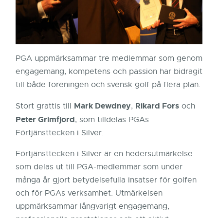
PGA
uppmärksammar
tre
medlemmar
som
genom
engagemang,
kompetens
och
passion
har
bidragit
till
både
föreningen
och
svensk
golf
på
flera
plan.
Mark
Dewdney
Rikard
Fors
Stort
grattis
till
,
och
Peter
Grimfjord
,
som
tilldelas
PGAs
Förtjänsttecken
i
Silver.
Förtjänsttecken
i
Silver
är
en
hedersutmärkelse
som
delas
ut
till
PGA-
medlemmar
som
under
många
år
gjort
betydelsefulla
insatser
för
golfen
och
för
PGAs
verksamhet.
Utmärkelsen
uppmärksammar
långvarigt
engagemang,