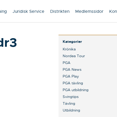
ning
Juridisk Service
Distrikten
Medlemssidor
Kon
dr3
Kategorier
Krönika
Nordea Tour
PGA
PGA News
PGA Play
PGA tävling
PGA utbildning
Svingtips
Tävling
Utbildning