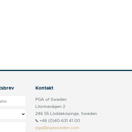
tsbrev
Kontakt
PGA of Sweden
Litorinavägen 2
246 55 Löddeköpinge, Sweden
+46 (0)40-631 41 00
pga@pgasweden.com