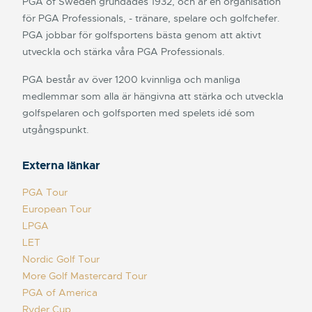
PGA of Sweden grundades 1932, och är en organisation
för PGA Professionals, - tränare, spelare och golfchefer.
PGA jobbar för golfsportens bästa genom att aktivt
utveckla och stärka våra PGA Professionals.
PGA består av över 1200 kvinnliga och manliga
medlemmar som alla är hängivna att stärka och utveckla
golfspelaren och golfsporten med spelets idé som
utgångspunkt.
Externa länkar
PGA Tour
European Tour
LPGA
LET
Nordic Golf Tour
More Golf Mastercard Tour
PGA of America
Ryder Cup