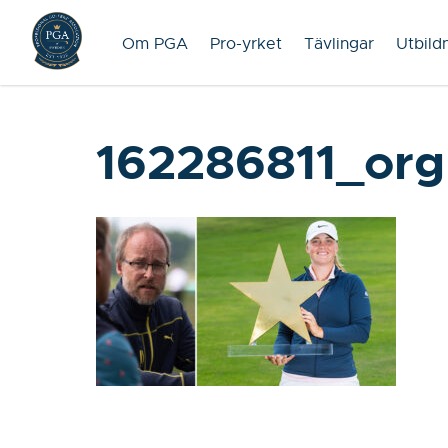
Om PGA
Pro-yrket
Tävlingar
Utbild
162286811_org