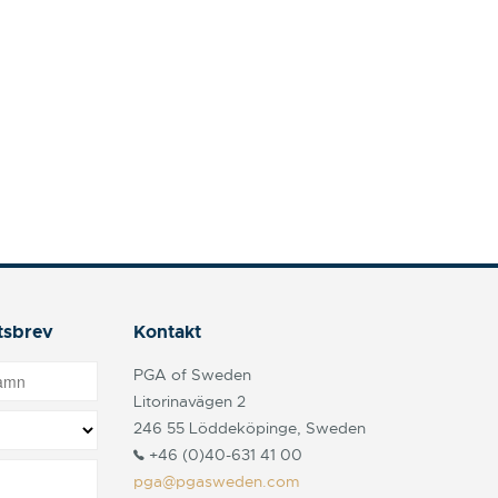
tsbrev
Kontakt
PGA of Sweden
Litorinavägen 2
246 55 Löddeköpinge, Sweden
+46 (0)40-631 41 00
pga@pgasweden.com