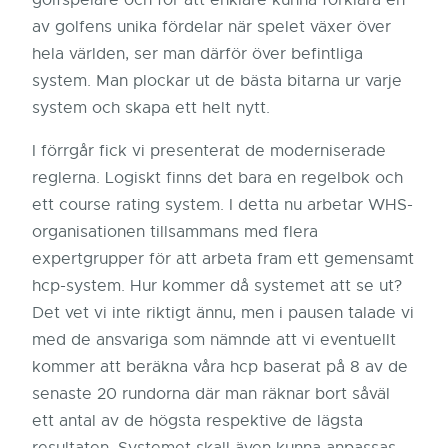
golfspelare och för att enklare kunna förklara en
av golfens unika fördelar när spelet växer över
hela världen, ser man därför över befintliga
system. Man plockar ut de bästa bitarna ur varje
system och skapa ett helt nytt.
I förrgår fick vi presenterat de moderniserade
reglerna. Logiskt finns det bara en regelbok och
ett course rating system. I detta nu arbetar WHS-
organisationen tillsammans med flera
expertgrupper för att arbeta fram ett gemensamt
hcp-system. Hur kommer då systemet att se ut?
Det vet vi inte riktigt ännu, men i pausen talade vi
med de ansvariga som nämnde att vi eventuellt
kommer att beräkna våra hcp baserat på 8 av de
senaste 20 rundorna där man räknar bort såväl
ett antal av de högsta respektive de lägsta