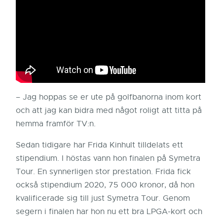
– Jag hoppas se er ute på golfbanorna inom kort
och att jag kan bidra med något roligt att titta på
hemma framför TV:n.
Sedan tidigare har Frida Kinhult tilldelats ett
stipendium. I höstas vann hon finalen på Symetra
Tour. En synnerligen stor prestation. Frida fick
också stipendium 2020, 75 000 kronor, då hon
kvalificerade sig till just Symetra Tour. Genom
segern i finalen har hon nu ett bra LPGA-kort och