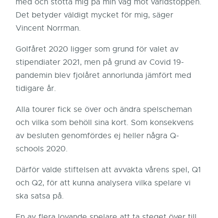
med och stötta mig på min väg mot världstoppen.
Det betyder väldigt mycket för mig, säger
Vincent Norrman.
Golfåret 2020 ligger som grund för valet av
stipendiater 2021, men på grund av Covid 19-
pandemin blev fjolåret annorlunda jämfört med
tidigare år.
Alla tourer fick se över och ändra spelscheman
och vilka som behöll sina kort. Som konsekvens
av besluten genomfördes ej heller några Q-
schools 2020.
Därför valde stiftelsen att avvakta vårens spel, Q1
och Q2, för att kunna analysera vilka spelare vi
ska satsa på.
En av flera lovande spelare att ta steget över till