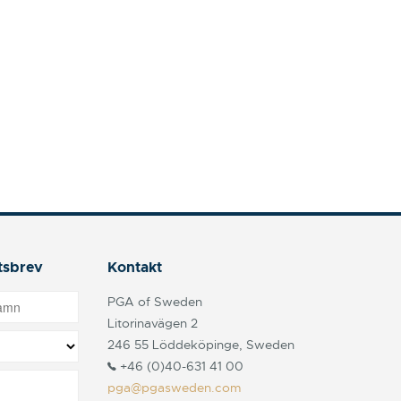
tsbrev
Kontakt
PGA of Sweden
Litorinavägen 2
246 55 Löddeköpinge, Sweden
+46 (0)40-631 41 00
pga@pgasweden.com