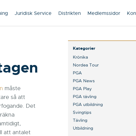
ning
Juridisk Service
Distrikten
Medlemssidor
Kon
Kategorier
Krönika
tagen
Nordea Tour
PGA
PGA News
en
måste
PGA Play
are så att
PGA tävling
PGA utbildning
förfogande. Det
Svingtips
eräkna
Tävling
amtidigt,
Utbildning
l att antalet