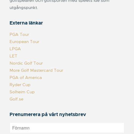
golfspelaren och golfsporten med spelets idé som
utgångspunkt.
Externa länkar
PGA Tour
European Tour
LPGA
LET
Nordic Golf Tour
More Golf Mastercard Tour
PGA of America
Ryder Cup
Solheim Cup
Golf.se
Prenumerera på vårt nyhetsbrev